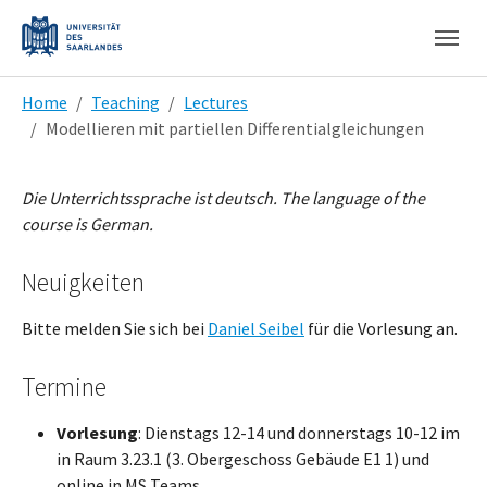
Skip to main content
Skip to page footer
You are here:
Home
Teaching
Lectures
Modellieren mit partiellen Differentialgleichungen
Die Unterrichtssprache ist deutsch. The language of the
course is German.
Neuigkeiten
Bitte melden Sie sich bei
Daniel Seibel
für die Vorlesung an.
Termine
Vorlesung
: Dienstags 12-14 und donnerstags 10-12 im
in Raum 3.23.1 (3. Obergeschoss Gebäude E1 1) und
online in MS Teams.