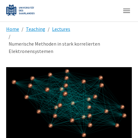
Skip to main content
Skip to page footer
You are here:
Home
Teaching
Lectures
Numerische Methoden in stark korrelierten
Elektronensystemen